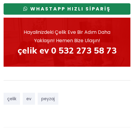
WHASTAPP HIZLI SİPARİŞ
Hayalinizdeki Çelik Eve Bir Adım Daha
Yaklaşın! Hemen Bize Ulaşın!
çelik ev 0 532 273 58 73
çelik
ev
peyzaj