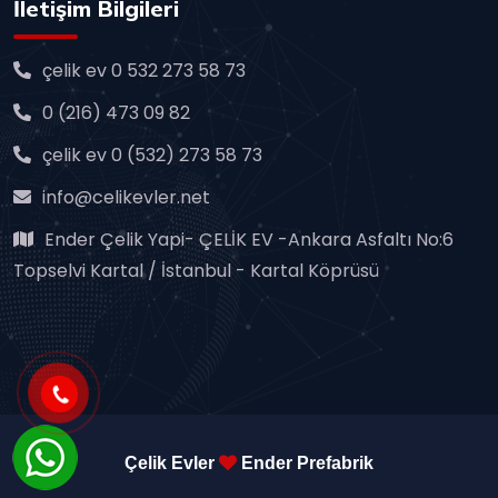
İletişim Bilgileri
çelik ev 0 532 273 58 73
0 (216) 473 09 82
çelik ev 0 (532) 273 58 73
info@celikevler.net
Ender Çelik Yapi- ÇELİK EV -Ankara Asfaltı No:6
Topselvi Kartal / İstanbul - Kartal Köprüsü
Çelik Evler
Ender Prefabrik