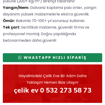
yüküne (200+ kg/m²) dirençli tasarlanır.
Yangın/Nem:
Galvaniz kaplama pası önler, yangın
dayanımı yüksek malzemelerle ekstra güvenlik.
Ömür:
Bakımla 70-100+ yıl sorunsuz kullanılır.
Tek şart:
Sertifikalı malzeme, güvenilir firma ve
profesyonel montaj. Doğru yapıldığında
betonarmeden daha güvenli!
WHASTAPP HIZLI SİPARİŞ
Hayalinizdeki Çelik Eve Bir Adım Daha
Yaklaşın! Hemen Bize Ulaşın!
çelik ev 0 532 273 58 73