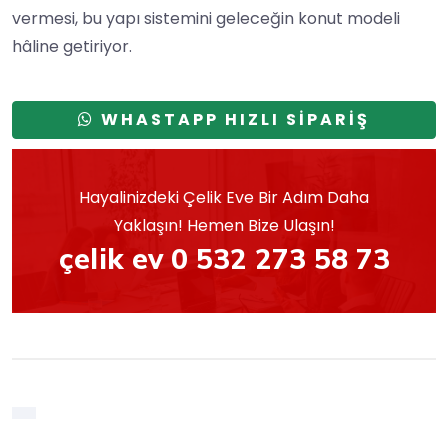
vermesi, bu yapı sistemini geleceğin konut modeli
hâline getiriyor.
WHASTAPP HIZLI SİPARİŞ
Hayalinizdeki Çelik Eve Bir Adım Daha
Yaklaşın! Hemen Bize Ulaşın!
çelik ev 0 532 273 58 73