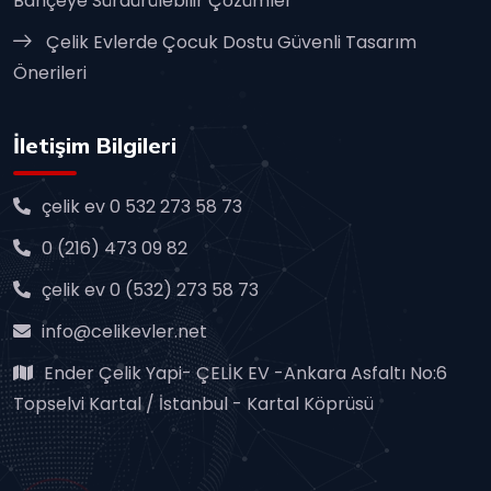
Bahçeye Sürdürülebilir Çözümler
Çelik Evlerde Çocuk Dostu Güvenli Tasarım
Önerileri
İletişim Bilgileri
çelik ev 0 532 273 58 73
0 (216) 473 09 82
çelik ev 0 (532) 273 58 73
info@celikevler.net
Ender Çelik Yapi- ÇELİK EV -Ankara Asfaltı No:6
Topselvi Kartal / İstanbul - Kartal Köprüsü