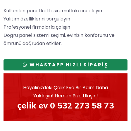
Kullanılan panel kalitesini mutlaka inceleyin
Yalıtım özelliklerini sorgulayın
Profesyonel firmalarla çalışın
Doğru panel sistemi seçimi, evinizin konforunu ve
ömrünü doğrudan etkiler.
WHASTAPP HIZLI SİPARİŞ
Hayalinizdeki Çelik Eve Bir Adım Daha
Yaklaşın! Hemen Bize Ulaşın!
çelik ev 0 532 273 58 73