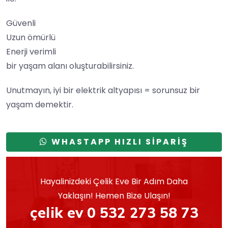
Güvenli
Uzun ömürlü
Enerji verimli
bir yaşam alanı oluşturabilirsiniz.
Unutmayın, iyi bir elektrik altyapısı = sorunsuz bir
yaşam demektir.
WHASTAPP HIZLI SİPARİŞ
Hayalinizdeki Çelik Eve Bir Adım Daha
Yaklaşın! Hemen Bize Ulaşın!
çelik ev 0 532 273 58 73