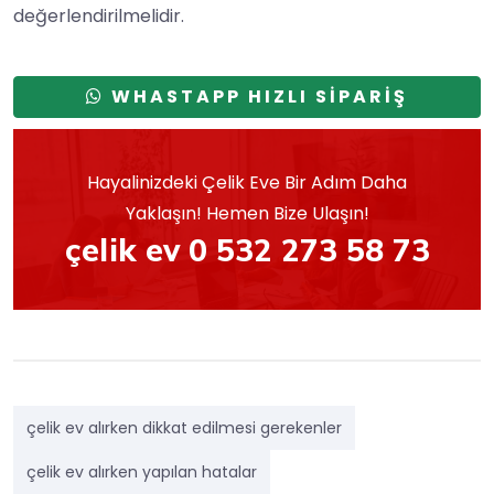
değerlendirilmelidir.
WHASTAPP HIZLI SİPARİŞ
Hayalinizdeki Çelik Eve Bir Adım Daha
Yaklaşın! Hemen Bize Ulaşın!
çelik ev 0 532 273 58 73
çelik ev alırken dikkat edilmesi gerekenler
çelik ev alırken yapılan hatalar