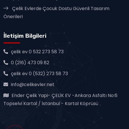
Çelik Evlerde Çocuk Dostu Güvenli Tasarım
Önerileri
İletişim Bilgileri
çelik ev 0 532 273 58 73
0 (216) 473 09 82
çelik ev 0 (532) 273 58 73
info@celikevler.net
Ender Çelik Yapi- ÇELİK EV -Ankara Asfaltı No:6
Topselvi Kartal / İstanbul - Kartal Köprüsü