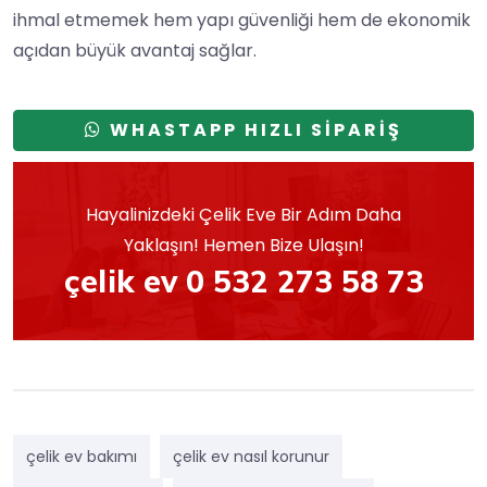
ihmal etmemek hem yapı güvenliği hem de ekonomik
açıdan büyük avantaj sağlar.
WHASTAPP HIZLI SİPARİŞ
Hayalinizdeki Çelik Eve Bir Adım Daha
Yaklaşın! Hemen Bize Ulaşın!
çelik ev 0 532 273 58 73
çelik ev bakımı
çelik ev nasıl korunur