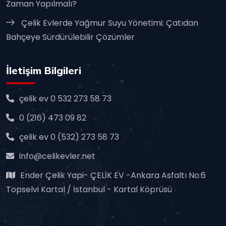
Zaman Yapılmalı?
Çelik Evlerde Yağmur Suyu Yönetimi: Çatıdan
Bahçeye Sürdürülebilir Çözümler
İletişim Bilgileri
çelik ev 0 532 273 58 73
0 (216) 473 09 82
çelik ev 0 (532) 273 58 73
info@celikevler.net
Ender Çelik Yapi- ÇELİK EV -Ankara Asfaltı No:6
Topselvi Kartal / İstanbul - Kartal Köprüsü