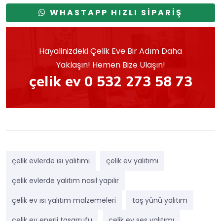
WHASTAPP HIZLI SİPARİŞ
Hayalinizdeki Çelik Eve Bir Adım Daha
Yaklaşın! Hemen Bize Ulaşın!
çelik ev 0 532 273 58 73
çelik evlerde ısı yalıtımı
çelik ev yalıtımı
çelik evlerde yalıtım nasıl yapılır
çelik ev ısı yalıtım malzemeleri
taş yünü yalıtım
çelik ev enerji tasarrufu
çelik ev ses yalıtımı