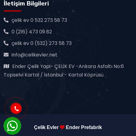
İletişim Bilgileri
çelik ev 0 532 273 58 73
0 (216) 473 09 82
çelik ev 0 (532) 273 58 73
info@celikevler.net
Ender Çelik Yapi- ÇELİK EV -Ankara Asfaltı No:6
Topselvi Kartal / İstanbul - Kartal Köprüsü
Çelik Evler
Ender Prefabrik