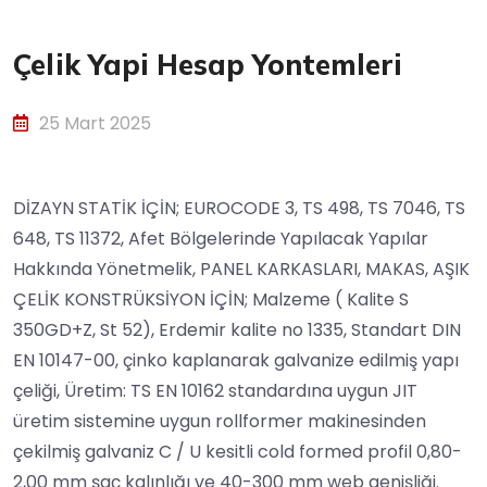
Çelik Yapi Hesap Yontemleri
25 Mart 2025
DİZAYN STATİK İÇİN; EUROCODE 3, TS 498, TS 7046, TS
648, TS 11372, Afet Bölgelerinde Yapılacak Yapılar
Hakkında Yönetmelik, PANEL KARKASLARI, MAKAS, AŞIK
ÇELİK KONSTRÜKSİYON İÇİN; Malzeme ( Kalite S
350GD+Z, St 52), Erdemir kalite no 1335, Standart DIN
EN 10147-00, çinko kaplanarak galvanize edilmiş yapı
çeliği, Üretim: TS EN 10162 standardına uygun JIT
üretim sistemine uygun rollformer makinesinden
çekilmiş galvaniz C / U kesitli cold formed profil 0,80-
2,00 mm şaç kalınlığı ve 40-300 mm web genişliği.