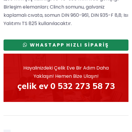
Birleşim elemanları; Clinch somunu, galvaniz
kaplamalı cıvata, somun DIN 960-961, DIN 935-F 8,8; Isı
Yalıtımı TS 825 kullanılacaktır.
WHASTAPP HIZLI SİPARİŞ
Hayalinizdeki Çelik Eve Bir Adım Daha
Yaklaşın! Hemen Bize Ulaşın!
çelik ev 0 532 273 58 73