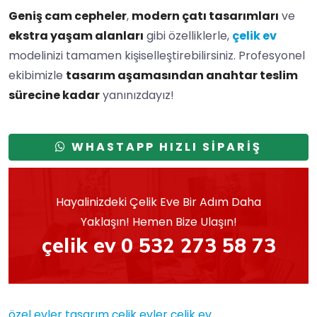
Geniş cam cepheler
,
modern çatı tasarımları
ve
ekstra yaşam alanları
gibi özelliklerle,
çelik ev
modelinizi tamamen kişiselleştirebilirsiniz. Profesyonel
ekibimizle
tasarım aşamasından anahtar teslim
sürecine kadar
yanınızdayız!
WHASTAPP HIZLI SİPARİŞ
Hayalinizdeki Çelik Eve Bir Adım Daha
Yaklaşın! Hemen Bize Ulaşın!
çelik ev 0 532 273 58 73
özel evler
tasarım çelik evler
çelik ev