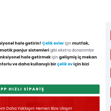
iyonel hale getirin!
Çelik evler
için
mutfak,
matik panjur sistemleri
gibi ekstra donanımlar
fonksiyonel hale getirmek
için
gelişmiş iç mekan
forlu ve daha kullanışlı bir
çelik ev
için bizi
P HIZLI SİPARİŞ
Adım Daha Yaklaşın! Hemen Bize Ulaşın!