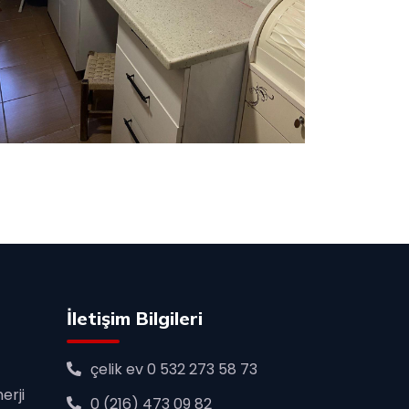
İletişim Bilgileri
çelik ev 0 532 273 58 73
erji
0 (216) 473 09 82