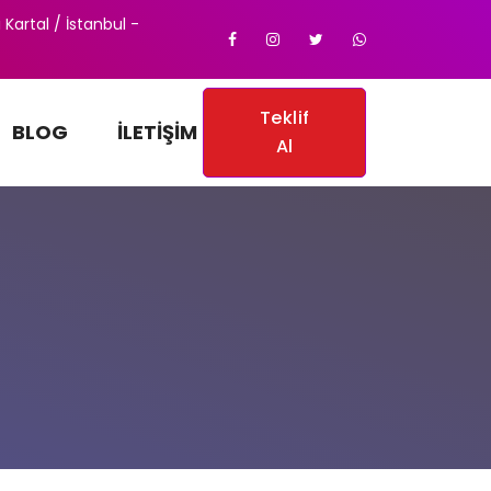
 Kartal / İstanbul -
Teklif
BLOG
İLETIŞIM
Al