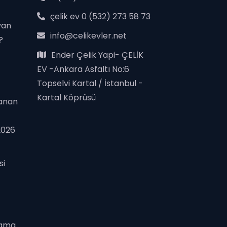
çelik ev 0 (532) 273 58 73
van
info@celikevler.net
?
Ender Çelik Yapi- ÇELİK
EV -Ankara Asfaltı No:6
Topselvi Kartal / İstanbul -
Kartal Köprüsü
zanan
2026
si
şama