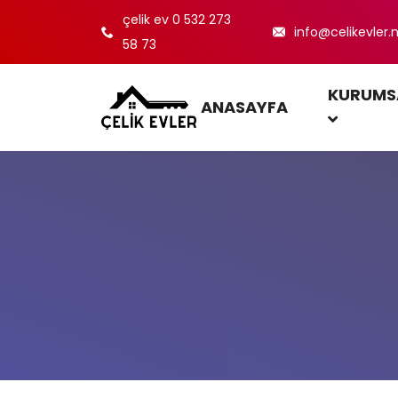
çelik ev 0 532 273
info@celikevler.
58 73
KURUMS
ANASAYFA